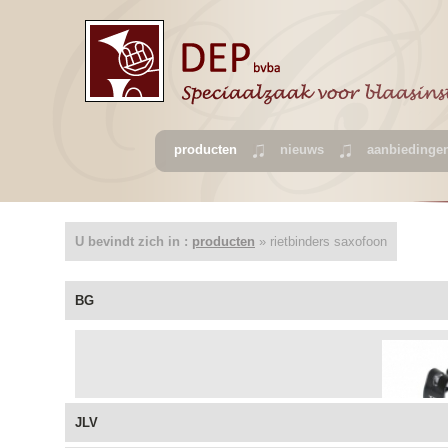
producten
nieuws
aanbiedinge
U bevindt zich in :
producten
» rietbinders saxofoon
BG
JLV