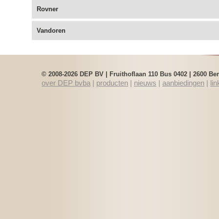
Rietbinder
Rovner
Rietbinders JLV
Vandoren
Rietbinders
Rietbinders 
© 2008-2026 DEP BV | Fruithoflaan 110 Bus 0402 | 2600 B
over DEP bvba
|
producten
|
nieuws
|
aanbiedingen
|
lin