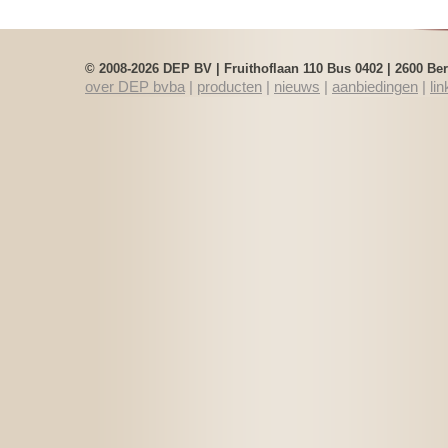
Clarineo
NUVO jSAX
© 2008-2026 DEP BV | Fruithoflaan 110 Bus 0402 | 2600 B
over DEP bvba
|
producten
|
nieuws
|
aanbiedingen
|
lin