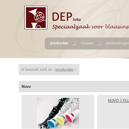
producten
nieuws
aanbiedinge
U bevindt zich in :
producten
»
Nuvo
NUVO J FL