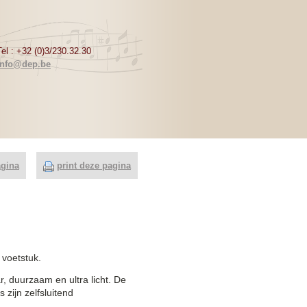
Tel : +32 (0)3/230.32.30
info@dep.be
agina
print deze pagina
 voetstuk.
r, duurzaam en ultra licht. De
 zijn zelfsluitend