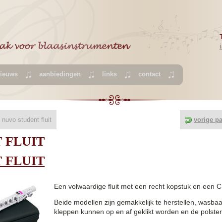
ieuws
aanbiedingen
links
contact
 nuvo student fluit
vorige p
 FLUIT
 FLUIT
Een volwaard
ige fluit met een recht kopstuk en een C
Beide modellen zijn gemakkelijk te herstellen, wasbaa
kleppen kunnen op en af geklikt worden en de polsters