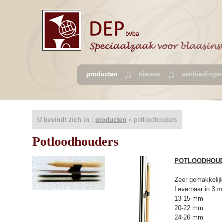
producten
nieuws
aanbiedinge
U bevindt zich in :
producten
» potloodhouders
Potloodhouders
POTLOODHOU
Zeer gemakkelij
Leverbaar in 3 
13-15
20-22 
24-26