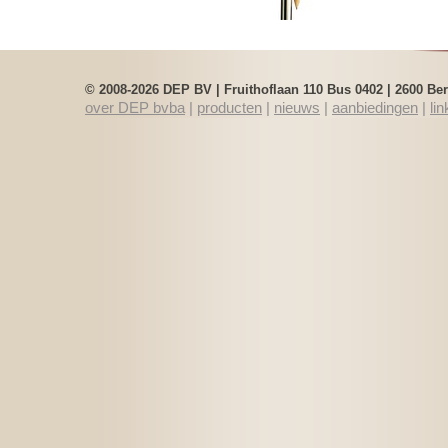
© 2008-2026 DEP BV | Fruithoflaan 110 Bus 0402 | 2600 B
over DEP bvba
|
producten
|
nieuws
|
aanbiedingen
|
lin