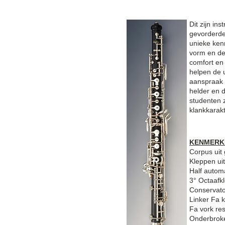
Dit zijn in
gevorderde
unieke ken
vorm en de
comfort en
helpen de u
aanspraak e
helder en 
studenten z
klankkarak
KENMERK
Corpus uit 
Kleppen uit
Half autom
3° Octaafk
Conservat
Linker Fa k
Fa vork re
Onderbrok