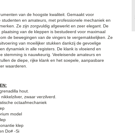
strumenten van de hoogste kwaliteit. Gemaakt voor
 studenten en amateurs, met professionele mechaniek en
merken. Ze zijn zorgvuldig afgewerkt en zeer elegant. De
 plaatsing van de kleppen is bestudeerd voor maximaal
 om de bewegingen van de vingers te vergemakkelijken. Ze
itvoering van moeilijker stukken dankzij de gevoelige
n dynamiek in alle registers. De klank is vloeiend en
de stemming is nauwkeurig. Veeleisende amateurs en
ullen de diepe, rijke klank en het soepele, aanpasbare
ter waarderen.
EN:
grenadilla hout.
 nikkelzilver, zwaar verzilverd.
atische octaafmechaniek
lep
orium model
lep
sonantie klep
en Do# -Si