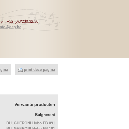
Tel : +32 (0)3/230.32.30
info@dep.be
agina
print deze pagina
Verwante producten
Bulgheroni
BULGHERONI Hobo FB 091
BULGHERONI Hobo FB 101