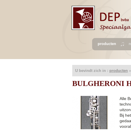
producten
n
U bevindt zich in :
producten
BULGHERONI Ho
Alle 
techn
uitzo
Bij h
gedaa
vooral