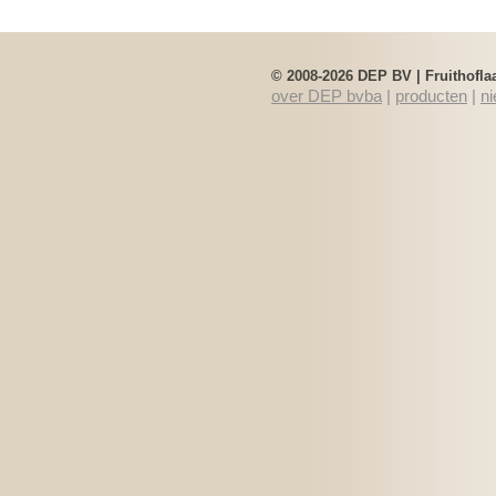
Clarineo
NUVO jSAX
© 2008-2026 DEP BV | Fruithofla
over DEP bvba
|
producten
|
n