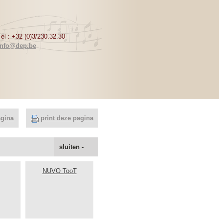
Tel : +32 (0)3/230.32.30
info@dep.be
agina
print deze pagina
sluiten -
NUVO TooT